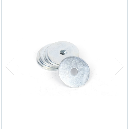
Zirai Ürünler
Hırdavat Grubu
Özel Ürünler
Kurumsal
Kalite
Kurumsal
Çalıştığımız Markalar
Ürünlerimiz
Multimedya
Kalite
İletişim
Çalıştığımız Markalar
Multimedya
İletişim
Dil Seçimi