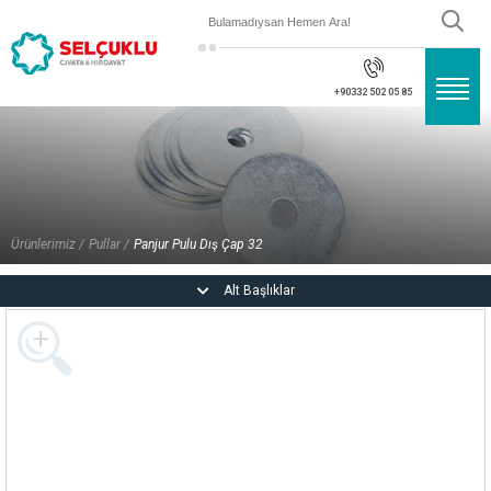
×
×
Önceki Ürün
+90332 502 05 85
Civatalar
Somunlar
Vidalar
Pullar
Ürünlerimiz /
Pullar /
Panjur Pulu Dış Çap 32
İnox
Alt Başlıklar
Dubeller
Saplamalar
Gresörlük
Perçin Grubu
Kopilya - Filkete - Yaylı Pim