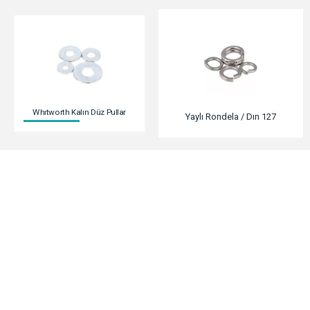
Bizi Takip Edin
Mail
Whatsapp
Facebook
İnstagram
Linkedin
Whıtworth Kalın Düz Pullar
Yaylı Rondela / Dın 127
© 2022 Selçuklu Demir Cıvata & Hırdavat
Selçuklu Civata & Hırdavat
Fevzi Çakmak Mahallesi Artar5 Sanayi Sitesi 10763 Sokak No 1/D Karatay/Konya
© 2022 Tüm Hakları Saklıdır
Sitemizdeki yazı ve resimlerin her hakkı saklıdır.
İzinsiz ve kaynak gösterilmeden kullanılamaz.