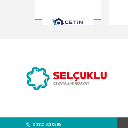
Bizi Takip Edin
Mail
Whatsapp
Facebook
İnstagram
Linkedin
© 2022 Selçuklu Demir Cıvata & Hırdavat
0 (332) 502 05 85