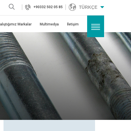
Kurumsal
TÜRKÇE
+90332 502 05 85
Ürünlerimiz
alıştığımız Markalar
Multimedya
İletişim
Kalite
Çalıştığımız Markalar
Multimedya
İletişim