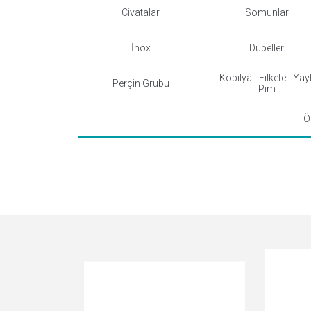
Civatalar
Somunlar
Kurumsal
İnox
Dubeller
Ürünlerimiz
Kopilya - Filkete - Yayl
Perçin Grubu
Pim
Kalite
Ö
Çalıştığımız Markalar
Multimedya
İletişim
Dil Seçimi