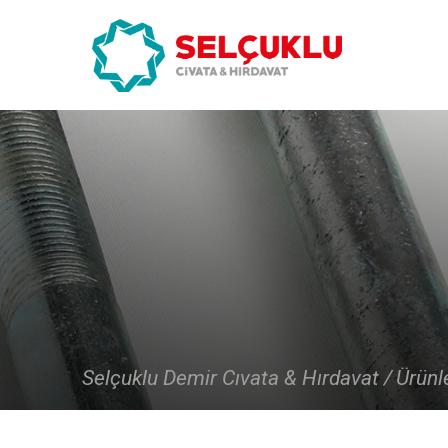
×
Selçuklu Demir Cıvata & Hırdavat /
Ürünl